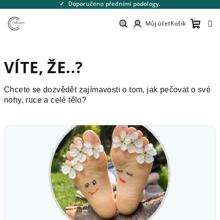
Přejít
Doporučeno předními podology.
na
obsah
Můj účet
Košík
Nákupn
Hledat
Přihlášení
VÍTE, ŽE..?
košík
Chcete se dozvědět zajímavosti o tom, jak pečovat o své
nohy, ruce a celé tělo?
V
ý
p
i
s
č
l
á