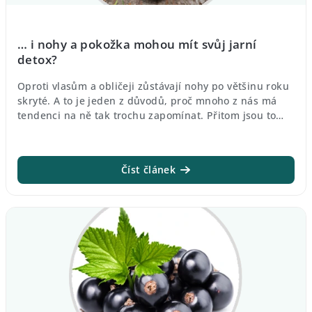
n
k
… i nohy a pokožka mohou mít svůj jarní
ů
detox?
Oproti vlasům a obličeji zůstávají nohy po většinu roku
skryté. A to je jeden z důvodů, proč mnoho z nás má
tendenci na ně tak trochu zapomínat. Přitom jsou to
právě chodidla, která každodenně musí nést tíhu
celého těla. Často si na ně vzpomeneme až když se
začíná blížit letní dovolená. Nemyslíte, že je na čase to
Číst článek
změnit? Pojďte si společně s námi udělat takový jarní
nožní detox a připravit své nohy na teplejší měsíce, kdy
jim rádi dopřejeme otevřenou obuv, nebo chůzi
naboso. Bez ohledu na to, zda jste muž nebo žena,
péče o nohy by měla být neodmyslitelnou součástí vaší
denní ...