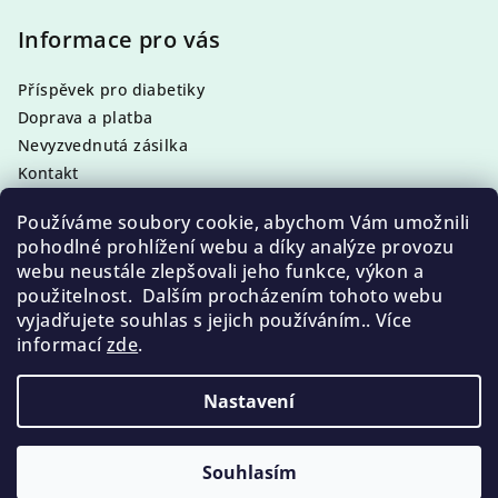
á
á
p
Informace pro vás
d
a
a
c
Příspěvek pro diabetiky
t
í
Doprava a platba
í
p
Nevyzvednutá zásilka
r
Kontakt
v
Obchodní podmínky
k
Používáme soubory cookie, abychom Vám umožnili
Podmínky ochrany osobních údajů
y
pohodlné prohlížení webu a díky analýze provozu
v
webu neustále zlepšovali jeho funkce, výkon a
ý
použitelnost. Dalším procházením tohoto webu
p
vyjadřujete souhlas s jejich používáním.. Více
Facebook
i
informací
zde
.
s
u
Nastavení
Copyright 2026
Pedikura, Manikura a kosmetika
Callusan
. Všechna práva vyhrazena.
Souhlasím
Vytvořil Shoptet