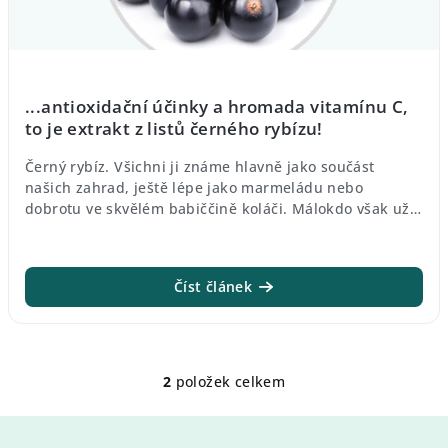
...antioxidační účinky a hromada vitamínu C,
to je extrakt z listů černého rybízu!
Černý rybíz. Všichni ji známe hlavně jako součást
našich zahrad, ještě lépe jako marmeládu nebo
dobrotu ve skvělém babiččině koláči. Málokdo však už
ví, že extrakt z listů černého rybízu obsahuje různé
složky jako třeba flavonoidy, organické kyseliny,
vitamíny (např. vitamín C) a další biologicky aktivní
Číst článek
látky. Černý rybíz je tak ceněn pro své zdravotní
přínosy a extrakt z listů lze použít v různých
produktech, včetně doplňků stravy, kosmetiky a
farmaceutických výrobků. Ve vědecké literatuře
existuje spousta výzkumů o zdravotních přínosech
2
položek celkem
O
černého rybízu, jako jsou jeho antioxidační a protiz...
v
Z
l