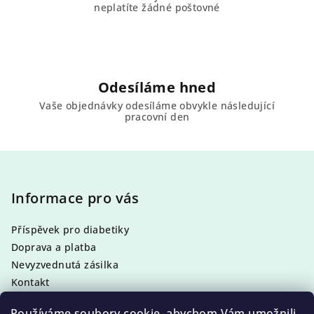
neplatíte žádné poštovné
Odesíláme hned
Vaše objednávky odesíláme obvykle následující
pracovní den
Z
á
p
Informace pro vás
a
Příspěvek pro diabetiky
t
Doprava a platba
í
Nevyzvednutá zásilka
Kontakt
Obchodní podmínky
Používáme soubory cookie, abychom Vám umožnili