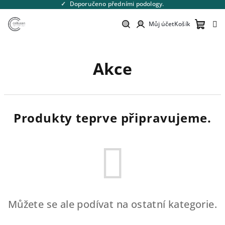
Přejít
Doporučeno předními podology.
na
obsah
Můj účet
Košík
Nákupn
Hledat
Přihlášení
Akce
košík
Produkty teprve připravujeme.
Můžete se ale podívat na ostatní kategorie.