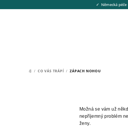
Přejít
Německá péče 
na
obsah
/
CO VÁS TRÁPÍ
/
ZÁPACH NOHOU
DOMŮ
Možná se vám už někdy 
nepříjemný problém neje
ženy.