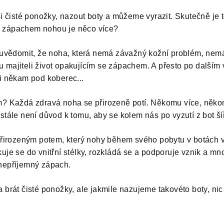
si čisté ponožky, nazout boty a můžeme vyrazit. Skutečně je 
 zápachem nohou je něco více?
i uvědomit, že noha, která nemá závažný kožní problém, nem
majiteli život opakujícím se zápachem. A přesto po dalším 
i někam pod koberec...
m? Každá zdravá noha se přirozeně potí. Někomu více, něko
tále není důvod k tomu, aby se kolem nás po vyzutí z bot šíř
 přirozeným potem, který nohy během svého pobytu v botách 
je se do vnitřní stélky, rozkládá se a podporuje vznik a mno
nepříjemný zápach.
 brát čisté ponožky, ale jakmile nazujeme takovéto boty, n