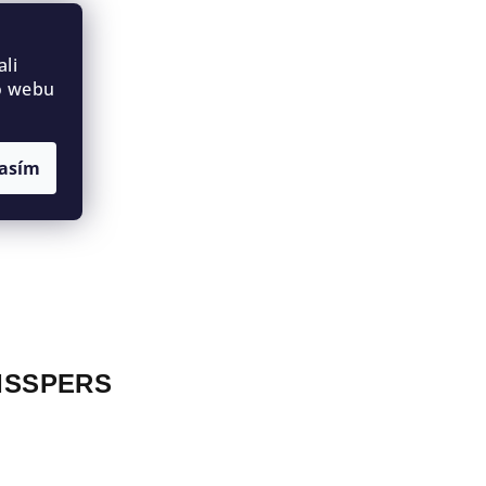
li
o webu
asím
ISSPERS