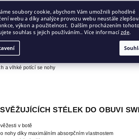
UJE SWISSPERS ?
váme soubory cookie, abychom Vám umožnili pohodlné
žení webu a díky analýze provozu webu neustále zlepšova
unkce, výkon a použitelnost. Dalším procházením tohot
ujete souhlas s jejich používáním.. Více informací
zde
.
y, ponožky i nohy ve věku 15-100 let
rají o své nohy a boty
tavení
Souhl
ienu
nepříjemné situace při styku s ostatními
h a vlhké potící se nohy
SVĚŽUJÍCÍCH STÉLEK DO OBUVI SW
věžesti v botě
ro nohy díky maximálním absorpčním vlastnostem