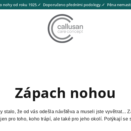
o nohy od roku 1925.
Doporučeno předními podology.
Pěna nemastí,
Zápach nohou
stalo, že od vás odešla návštěva a museli jste vyvětrat... 
n pro toho, koho trápí, ale také pro jeho okolí. Potýkají se 