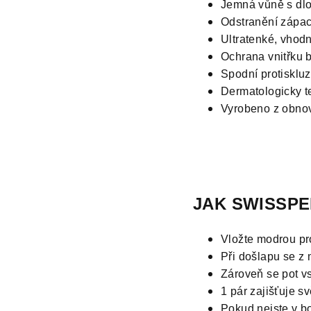
Jemná vůně s dlou
Odstranění zápa
Ultratenké, vhod
Ochrana vnitřku b
Spodní protisklu
Dermatologicky t
Vyrobeno z obnov
JAK SWISSPE
Vložte modrou pr
Při došlapu se z
Zároveň se pot v
1 pár zajišťuje s
Pokud nejste v bo