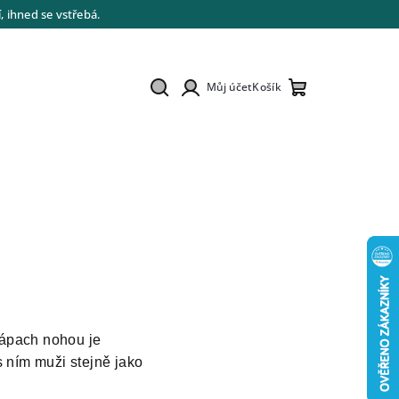
 ihned se vstřebá.
Můj účet
Košík
Hledat
Přihlášení
Nákupní
košík
Zápach nohou je
s ním muži stejně jako