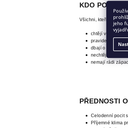
KDO POTŘEB
Použí
prohlí
Všichni, kteří:
jeho f
vyjadř
chtějí voňavé bot
pravidelně se sta
Nas
dbají o svoji hyg
nechtějí zažívat 
nemají rádi zápac
PŘEDNOSTI O
Celodenní pocit s
Příjemné klima p