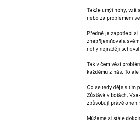
Takže umýt nohy, vzít 
nebo za problémem se
Předně je zapotřebí s
znepříjemňovala svému 
nohy nejraději schoval
Tak v čem vězí problé
každému z nás. To ale s
Co se tedy děje s tím
Zůstává v botách. Vsaku
způsobují právě onen 
Můžeme si stále dokola