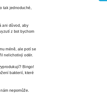
to tak jednoduché,
á ani důvod, aby
vyzutí z bot bychom
mu méně, ale potí se
il nelichotivý odér.
vyprodukují? Bingo!
žení bakterií, které
ic nám nepomůže.