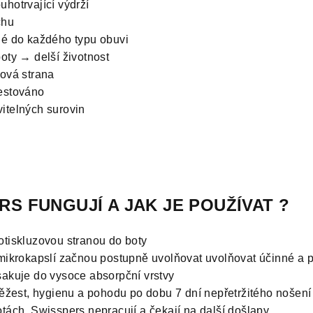
hotrvající výdrží
chu
né do každého typu obuvi
oty → delší životnost
zová strana
estováno
itelných surovin
RS FUNGUJÍ A JAK JE POUŽÍVAT ?
otiskluzovou stranou do boty
 mikrokapslí začnou postupně uvolňovat uvolňovat účinné a 
sakuje do vysoce absorpční vrstvy
věžest, hygienu a pohodu po dobu 7 dní nepřetržitého nošení
tách, Swisspers nepracují a čekají na další došlapy