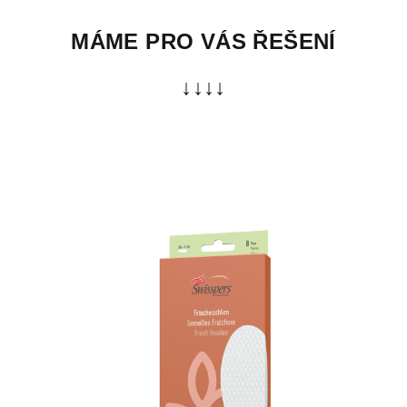
MÁME PRO VÁS ŘEŠENÍ
↓↓↓↓