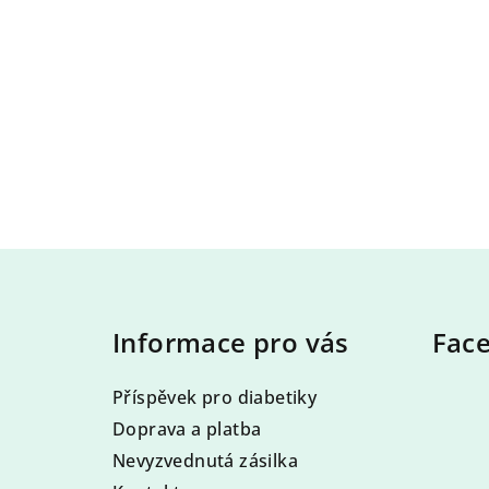
Z
á
Informace pro vás
Fac
p
a
Příspěvek pro diabetiky
t
Doprava a platba
Nevyzvednutá zásilka
í