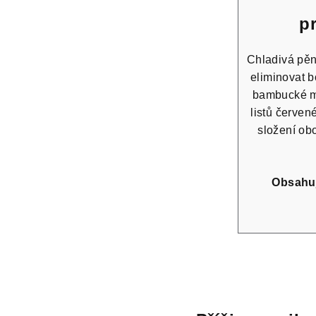
p
Chladivá pěn
eliminovat b
bambucké má
listů červen
složení ob
Obsahuj