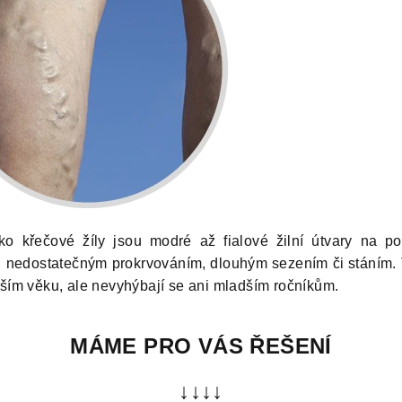
ko křečové žíly jsou modré až fialové žilní útvary na po
n, nedostatečným prokrvováním, dlouhým sezením či stáním.
ším věku, ale nevyhýbají se ani mladším ročníkům.
MÁME PRO VÁS ŘEŠENÍ
↓↓↓↓