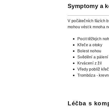
Symptomy a k
V počátečních fázích bý
mohou vést k mnoha nep
Pocit těžkých no
Křeče a otoky
Bolest nohou
Svědění a pálení 
Krvácení z žil
Vředy poblíž křeč
Trombóza - krevn
Léčba s kom