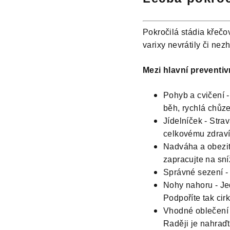
Pokročilá stádia křečo
varixy nevrátily či nezh
Mezi hlavní preventivn
Pohyb a cvičení -
běh, rychlá chůze
Jídelníček - Strav
celkovému zdraví
Nadváha a obezita
zapracujte na sní
Správné sezení - 
Nohy nahoru - Je
Podpoříte tak cirk
Vhodné oblečení 
Raději je nahraďt