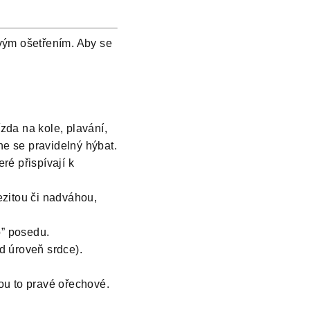
ovým ošetřením. Aby se
ízda na kole, plavání,
ne se pravidelný hýbat.
ré přispívají k
bezitou či nadváhou,
o” posedu.
d úroveň srdce).
ou to pravé ořechové.