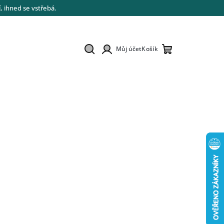
 ihned se vstřebá.
Můj účet
Košík
Hledat
Přihlášení
Nákupní
košík