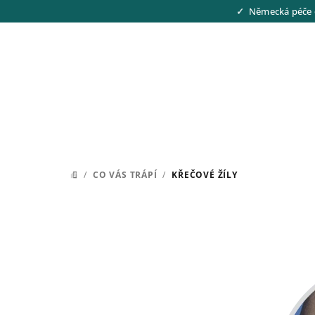
Přejít
Německá péče 
na
obsah
/
CO VÁS TRÁPÍ
/
KŘEČOVÉ ŽÍLY
DOMŮ