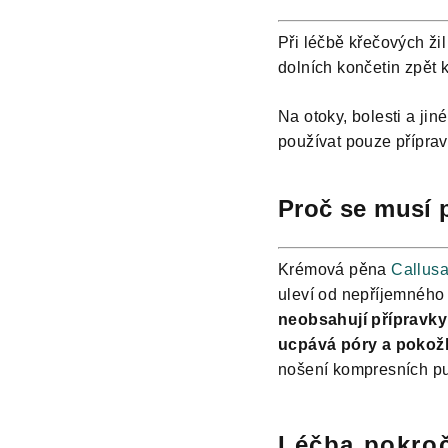
Při léčbě křečových ž
dolních končetin zpět k
Na otoky, bolesti a jin
používat pouze přípra
Proč se musí 
Krémová pěna
Callus
uleví od nepříjemného 
neobsahují přípravky
ucpává póry a pokož
nošení kompresních pu
Léčba pokroč