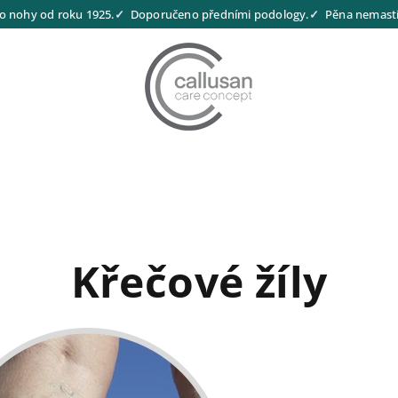
o nohy od roku 1925.
Doporučeno předními podology.
Pěna nemastí,
Křečové žíly