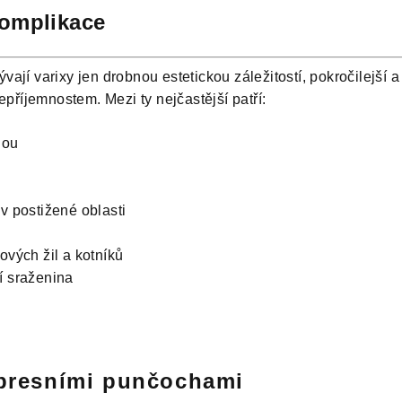
omplikace
vají varixy jen drobnou estetickou záležitostí, pokročilejší 
říjemnostem. Mezi ty nejčastější patří:
hou
v postižené oblasti
ových žil a kotníků
í sraženina
presními punčochami