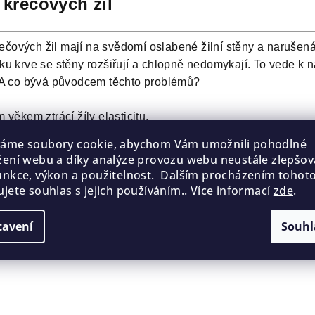
 křečových žil
čových žil mají na svědomí oslabené žilní stěny a narušená
aku krve se stěny rozšiřují a chlopně nedomykají. To vede k n
. A co bývá původcem těchto problémů?
m věkem ztrácí žíly elasticitu.
ěpodobnost vzniku varixů se zvyšuje, pokud na ně trpí vaši r
váme soubory cookie, abychom Vám umožnili pohodlné
 - Spadá zde hormonální léčba, užívání hormonální antikon
žení webu a díky analýze provozu webu neustále zlepšova
emenstruační období.
unkce, výkon a použitelnost. Dalším procházením tohot
 není zdravá v žádném směru a způsobuje vyšší tlak na žíly.
ujete souhlas s jejich používáním.. Více informací
zde
.
ení - Nevyvážený pohyb zvyšuje rapidně pravděpodobnost vz
 celé dny sedíte nebo naopak jste neustále na nohou.
tavení
Souhl
 Škrtící punčocháče v bocích či příliš upnuté prádlo může s