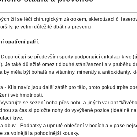
vých žil se léčí chirurgickým zákrokem, sklerotizací či laser
oršily, je velmi důležité dbát na prevenci.
í opatření patří:
 Doporučují se především sporty podporující cirkulaci krve (j
). Je také důležité omezit dlouhé stání/sezení a v průběhu d
a by měla být bohatá na vitamíny, minerály a antioxidanty, kte
.
 - Kila navíc jsou další zátěž pro tělo, proto pokud trpíte o
žení své hmotnosti.
Vyvarujte se sezení noha přes nohu a jiných variant “křivéh
dnou za čas si položte nohy do vyvýšené pozice (ideálně na
ulaci krve.
a obuv - Podpatky a upnuté oblečení v bocích a v pase nejs
e za volnější a pohodlnější kousky.