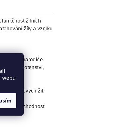
 funkčnost žilních
atahování žíly a vzniku
odiče či prarodiče.
cepce, těhotenství,
li
o webu
niku křečových žil.
asím
nižovat průchodnost