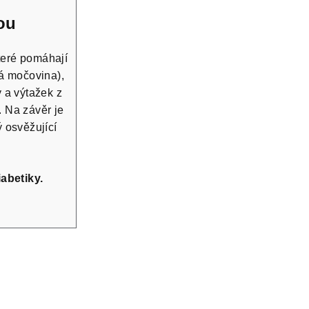
ou
teré pomáhají
ká močovina),
 a výtažek z
. Na závěr je
 osvěžující
abetiky.