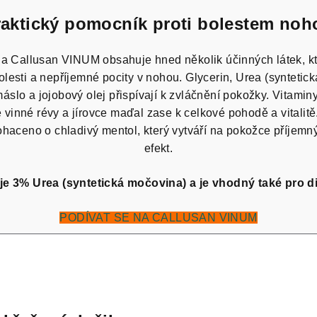
raktický pomocník proti bolestem noh
a Callusan VINUM obsahuje hned několik účinných látek, k
olesti a nepříjemné pocity v nohou. Glycerin, Urea (syntetic
slo a jojobový olej přispívají k zvláčnění pokožky. Vitaminy
é vinné révy a jírovce maďal zase k celkové pohodě a vitalitě
ohaceno o chladivý mentol, který vytváří na pokožce příjemný
efekt.
e 3% Urea (syntetická močovina) a je vhodný také pro di
PODÍVAT SE NA CALLUSAN VINUM