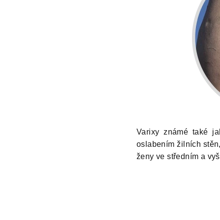
Varixy známé také ja
oslabením žilních stě
ženy ve středním a vyš