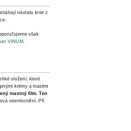
omáhají návratu krve z
ace.
oporučujeme však
san VINUM
.
hké složení, které
tupnými krémy a mastmi
mný mastný film.
Ten
ňová onemocnění. Při