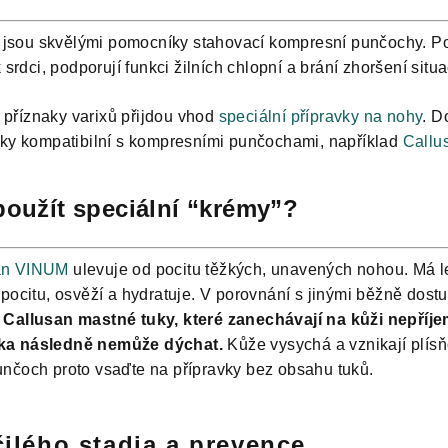
il jsou skvělými pomocníky stahovací kompresní punčochy. P
 srdci, podporují funkci žilních chlopní a brání zhoršení situ
é příznaky varixů přijdou vhod
speciální přípravky na nohy
. D
vky kompatibilní s kompresními punčochami, například
Callu
použít speciální “krémy”?
an VINUM
ulevuje od pocitu těžkých, unavených nohou. Má le
pocitu, osvěží a hydratuje. V porovnání s jinými běžně dos
 Callusan mastné tuky, které zanechávají na kůži nepříje
ka následně nemůže dýchat.
Kůže vysychá a vznikají plís
nčoch proto vsaďte na přípravky bez obsahu tuků.
ilého stadia a prevence