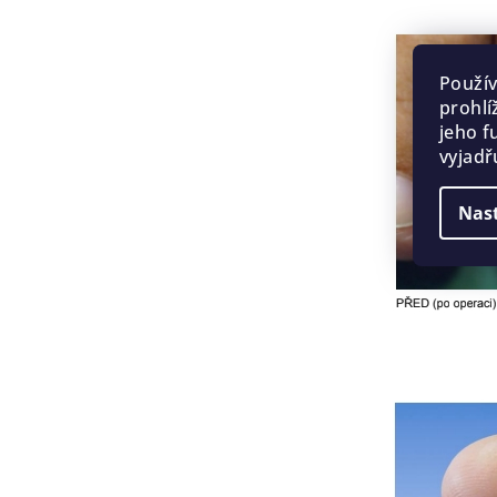
Použí
prohlí
jeho f
vyjadř
Nas