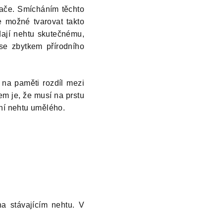
vače. Smícháním těchto
 možné tvarovat takto
dají nehtu skutečnému,
 se zbytkem přírodního
 na paměti rozdíl mezi
 je, že musí na prstu
ění nehtu umělého.
a stávajícím nehtu. V