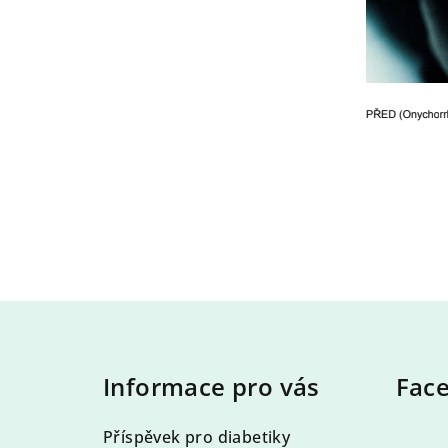
Z
á
Informace pro vás
Fac
p
a
Příspěvek pro diabetiky