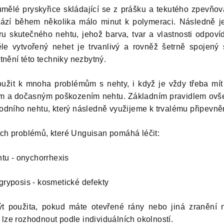
mělé pryskyřice skládající se z prášku a tekutého zpevňo
hází během několika málo minut k polymeraci. Následně je
ru skutečného nehtu, jehož barva, tvar a vlastnosti odpoví
le vytvořený nehet je trvanlivý a rovněž šetrně spojený
atnění této techniky nezbytný.
žit k mnoha problémům s nehty, i když je vždy třeba mít
m a dočasným poškozením nehtu. Základním pravidlem ovšem
rodního nehtu, který následně využijeme k trvalému připevn
ých problémů, které Unguisan pomáhá léčit:
ehtu - onychorrhexis
gryposis - kosmetické defekty
t použita, pokud máte otevřené rány nebo jiná zranění n
lze rozhodnout podle individuálních okolností.