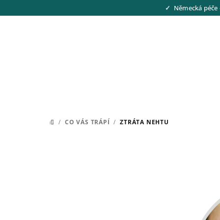
Přejít
Německá péče 
na
obsah
/
CO VÁS TRÁPÍ
/
ZTRÁTA NEHTU
DOMŮ