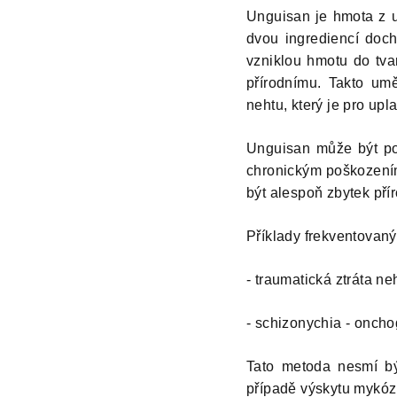
Unguisan je hmota z u
dvou ingrediencí doc
vzniklou hmotu do tva
přírodnímu. Takto umě
nehtu, který je pro upl
Unguisan může být pou
chronickým poškození
být alespoň zbytek pří
Příklady frekventovan
- traumatická ztráta n
- schizonychia - oncho
Tato metoda nesmí bý
případě výskytu mykóz 