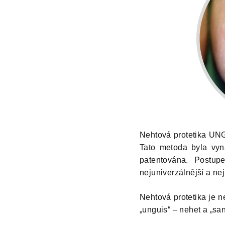
Nehtová protetika UNG
Tato metoda byla vy
patentována. Postup
nejuniverzálnější a ne
Nehtová protetika je 
„unguis“ – nehet a „san