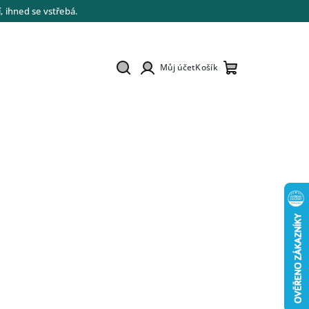
 ihned se vstřebá.
Můj účet
Košík
Hledat
Přihlášení
Nákupní
košík