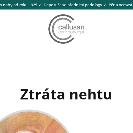
o nohy od roku 1925.
Doporučeno předními podology.
Pěna nemastí,
Ztráta nehtu