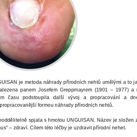
UISAN je metoda náhrady přírodních nehtů umělými a to jak
nalezena panem Josefem Greppmayrem (1901 – 1977) a 
em času podstoupila další vývoj a propracování a d
jpropracovanější formou náhrady přírodních nehtů.
neoddělitelně spjata s hmotou UNGUISAN. Název je složen z
us“ – zdraví. Cílem této léčby je uzdravit přírodní nehet.