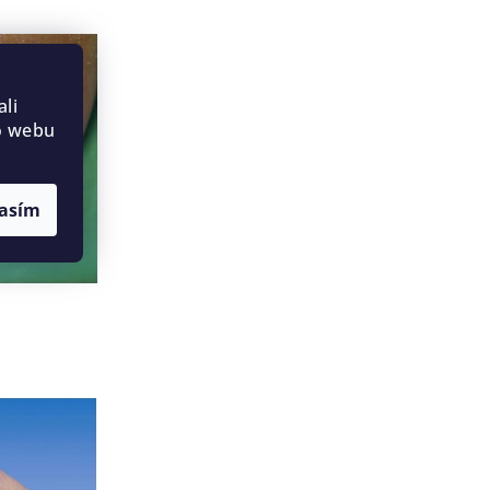
li
o webu
asím