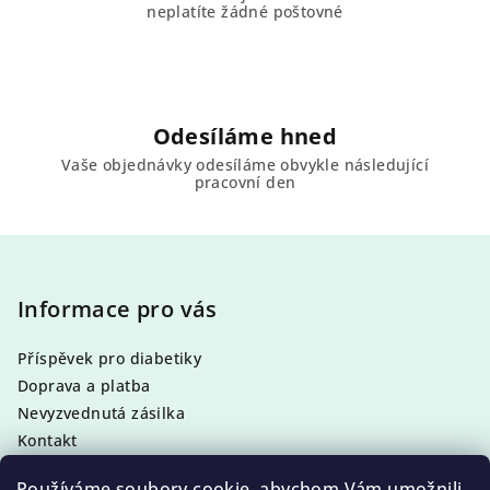
neplatíte žádné poštovné
Odesíláme hned
Vaše objednávky odesíláme obvykle následující
pracovní den
Z
á
p
Informace pro vás
a
Příspěvek pro diabetiky
t
Doprava a platba
í
Nevyzvednutá zásilka
Kontakt
Obchodní podmínky
Používáme soubory cookie, abychom Vám umožnili