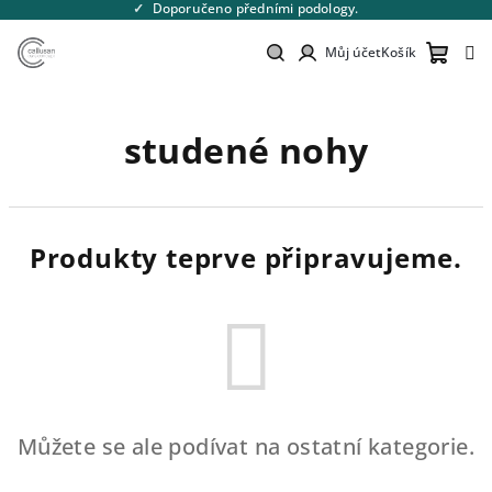
Přejít
Doporučeno předními podology.
na
obsah
Můj účet
Košík
Nákupn
Hledat
Přihlášení
studené nohy
košík
Produkty teprve připravujeme.
Můžete se ale podívat na ostatní kategorie.