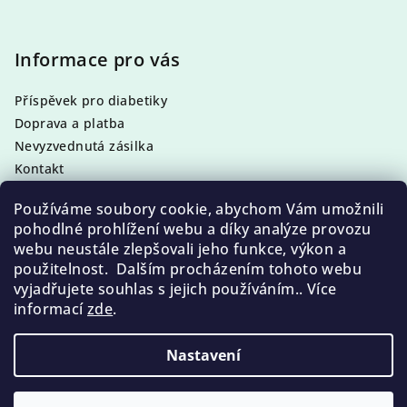
Z
á
p
Informace pro vás
a
Příspěvek pro diabetiky
t
Doprava a platba
í
Nevyzvednutá zásilka
Kontakt
Obchodní podmínky
Používáme soubory cookie, abychom Vám umožnili
Podmínky ochrany osobních údajů
pohodlné prohlížení webu a díky analýze provozu
webu neustále zlepšovali jeho funkce, výkon a
použitelnost. Dalším procházením tohoto webu
vyjadřujete souhlas s jejich používáním.. Více
Facebook
informací
zde
.
Nastavení
Copyright 2026
Pedikura, Manikura a kosmetika
Callusan
. Všechna práva vyhrazena.