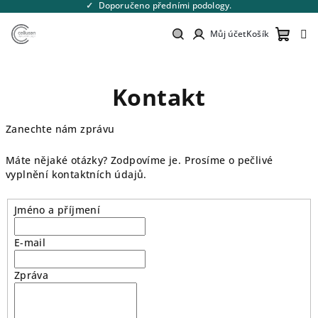
Přejít
Doporučeno předními podology.
na
obsah
Můj účet
Košík
Nákupn
Hledat
Přihlášení
Kontakt
košík
Zanechte nám zprávu
Máte nějaké otázky? Zodpovíme je. Prosíme o pečlivé
vyplnění kontaktních údajů.
Jméno a příjmení
E-mail
Zpráva