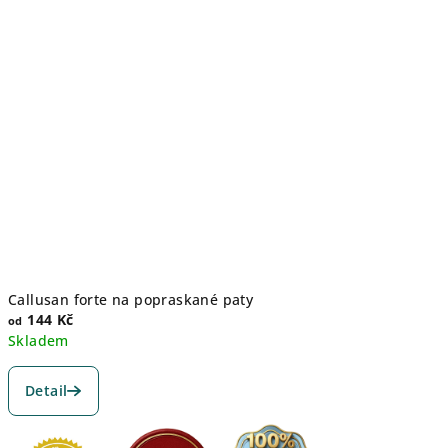
Callusan forte na popraskané paty
144 Kč
od
Skladem
Průměrné
hodnocení
Detail
produktu
je
4,9