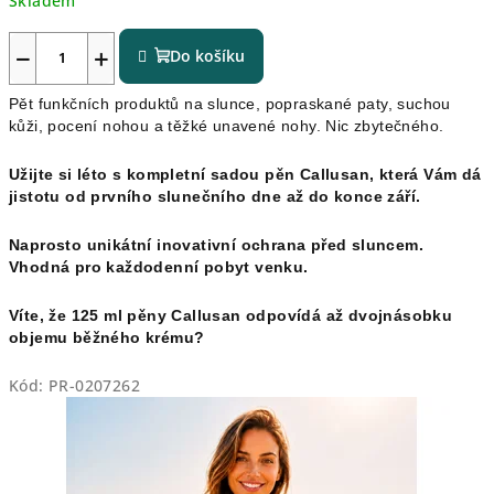
Skladem
−
+
Do košíku
Pět funkčních produktů na slunce, popraskané paty, suchou
kůži, pocení nohou a těžké unavené nohy. Nic zbytečného.
Užijte si léto s kompletní sadou pěn Callusan, která Vám dá
jistotu od prvního slunečního dne až do konce září.
Naprosto unikátní inovativní ochrana před sluncem.
Vhodná pro každodenní pobyt venku.
Víte, že 125 ml pěny Callusan odpovídá až dvojnásobku
objemu běžného krému?
Kód:
PR-0207262