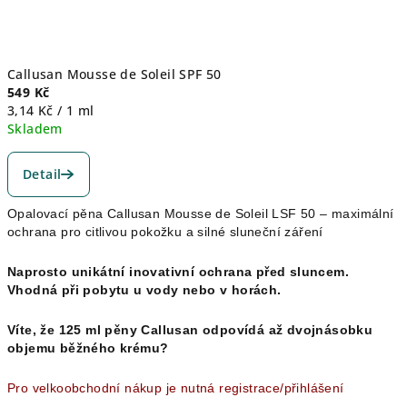
Callusan Mousse de Soleil SPF 50
549 Kč
Měrná
3,14 Kč / 1 ml
cena:
Skladem
Průměrné
hodnocení
Detail
produktu
je
Opalovací pěna Callusan Mousse de Soleil LSF 50 – maximální
5,0
ochrana pro citlivou pokožku a silné sluneční záření
z
5
hvězdiček.
Naprosto unikátní inovativní ochrana před sluncem.
Vhodná při pobytu u vody nebo v horách.
Víte, že 125 ml pěny Callusan odpovídá až dvojnásobku
objemu běžného krému?
Pro velkoobchodní nákup je nutná registrace/přihlášení