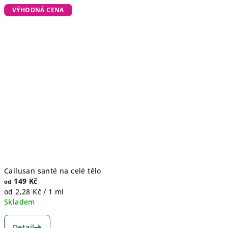
VÝHODNÁ CENA
Callusan santé na celé tělo
149 Kč
od
Měrná
od 2,28 Kč / 1 ml
cena:
Skladem
Průměrné
hodnocení
Detail