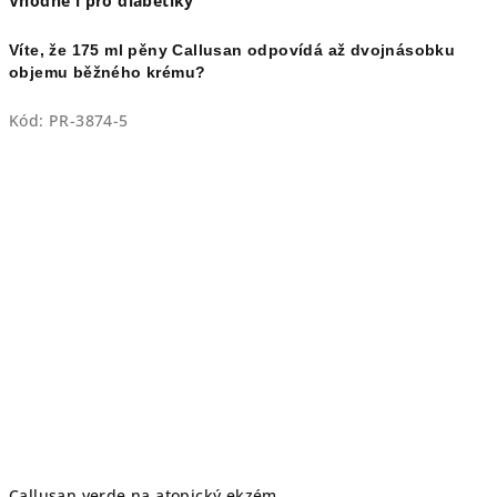
Vhodné i pro diabetiky
Víte, že 175 ml pěny Callusan odpovídá až dvojnásobku
objemu běžného krému?
Kód:
PR-3874-5
Callusan verde na atopický ekzém