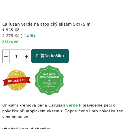
Callusan verde na atopický ekzém 5x175 ml
1 955 Kč
2 275 Kč
(–14 %)
Skladem
−
+
Do košíku
Unikátní krémová pěna Callusan
verde
k pravidelné péči o
pokožku při atopickém ekzému. Doporučeno i pro pokožku žen
v menopauze.