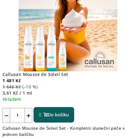
Callusan Mousse de Soleil Set
1 481 Kč
1 646 Kč
(–10 %)
Měrná
3,61 Kč / 1 ml
cena:
Skladem
−
+
Do košíku
Callusan Mousse de Soleil Set - Kompletní sluneční péče v
jednom balíčku