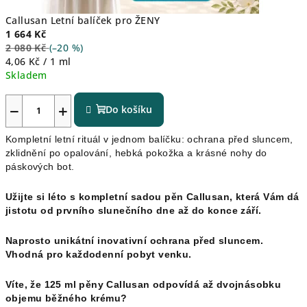
Callusan Letní balíček pro ŽENY
1 664 Kč
2 080 Kč
(–20 %)
Měrná
4,06 Kč / 1 ml
cena:
Skladem
−
+
Do košíku
Kompletní letní rituál v jednom balíčku: ochrana před sluncem,
zklidnění po opalování, hebká pokožka a krásné nohy do
páskových bot.
Užijte si léto s kompletní sadou pěn Callusan, která Vám dá
jistotu od prvního slunečního dne až do konce září.
Naprosto unikátní inovativní ochrana před sluncem.
Vhodná pro každodenní pobyt venku.
Víte, že 125 ml pěny Callusan odpovídá až dvojnásobku
objemu běžného krému?