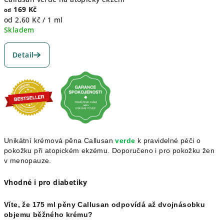
169 Kč
od
Měrná
od 2,60 Kč / 1 ml
cena:
Skladem
Průměrné
hodnocení
Detail
produktu
je
5,0
z
5
hvězdiček.
Unikátní krémová pěna Callusan
verde
k pravidelné péči o
pokožku při atopickém ekzému. Doporučeno i pro pokožku žen
v menopauze.
Vhodné i pro diabetiky
Víte, že 175 ml pěny Callusan odpovídá až dvojnásobku
objemu běžného krému?