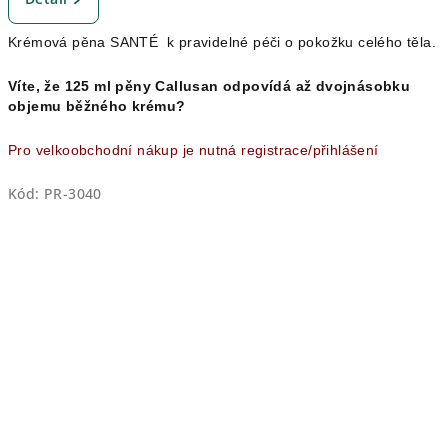
produktu
je
Krémová pěna SANTÉ k pravidelné péči o pokožku celého těla.
5,0
z
5
Víte, že 125 ml pěny Callusan odpovídá až dvojnásobku
hvězdiček.
objemu běžného krému?
Pro velkoobchodní nákup je nutná registrace/přihlášení
Kód:
PR-3040