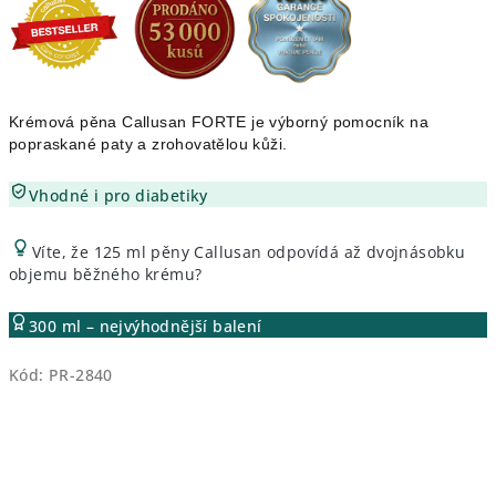
z
5
hvězdiček.
Krémová pěna Callusan FORTE je výborný pomocník na
popraskané paty a zrohovatělou kůži.
Vhodné i pro diabetiky
Víte, že 125 ml pěny Callusan odpovídá až dvojnásobku
objemu běžného krému?
300 ml – nejvýhodnější balení
Kód:
PR-2840