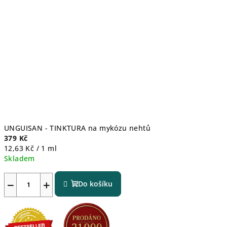
UNGUISAN - TINKTURA na mykózu nehtů
379 Kč
Měrná
12,63 Kč / 1 ml
cena:
Skladem
Průměrné
hodnocení
−
+
Do košíku
produktu
je
4,8
z