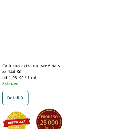
Callusan extra na tvrdé paty
144 Kč
od
Měrná
od 1,93 Kč / 1 ml
cena:
Skladem
Průměrné
hodnocení
Detail
produktu
je
5,0
z
5