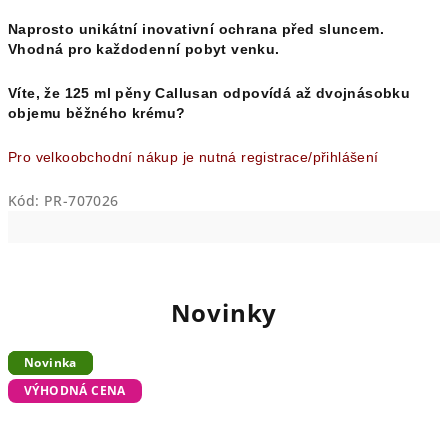
Naprosto unikátní inovativní ochrana před sluncem.
Vhodná pro každodenní pobyt venku.
Víte, že 125 ml pěny Callusan odpovídá až dvojnásobku
objemu běžného krému?
Pro velkoobchodní nákup je nutná registrace/přihlášení
Kód:
PR-707026
Novinky
Novinka
Novinka
Novinka
VÝHODNÁ CENA