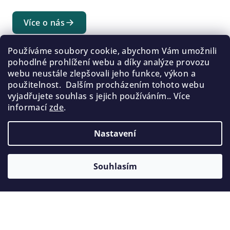
Více o nás
Používáme soubory cookie, abychom Vám umožnili
pohodlné prohlížení webu a díky analýze provozu
Z
webu neustále zlepšovali jeho funkce, výkon a
použitelnost. Dalším procházením tohoto webu
á
vyjadřujete souhlas s jejich používáním.. Více
p
Informace pro vás
informací
zde
.
a
Příspěvek pro diabetiky
t
Nastavení
Doprava a platba
í
Nevyzvednutá zásilka
Kontakt
Souhlasím
Obchodní podmínky
Podmínky ochrany osobních údajů