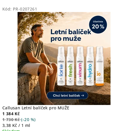
Kód:
PR-0207261
Callusan Letní balíček pro MUŽE
1 384 Kč
1 730 Kč
(–20 %)
Měrná
3,38 Kč / 1 ml
cena: