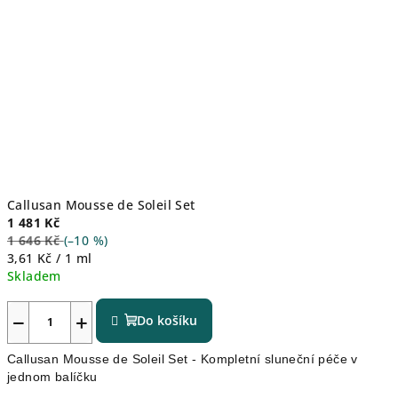
Callusan Mousse de Soleil Set
1 481 Kč
1 646 Kč
(–10 %)
Měrná
3,61 Kč / 1 ml
cena:
Skladem
−
+
Do košíku
Callusan Mousse de Soleil Set - Kompletní sluneční péče v
jednom balíčku