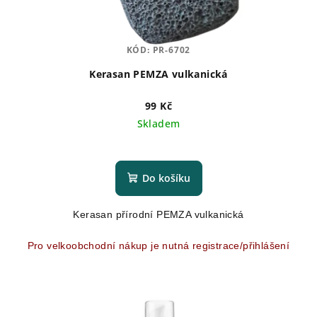
k
t
KÓD:
PR-6702
ů
Kerasan PEMZA vulkanická
99 Kč
Skladem
Průměrné
hodnocení
produktu
Do košíku
je
5,0
Kerasan přírodní PEMZA vulkanická
z
5
hvězdiček.
Pro velkoobchodní nákup je nutná registrace/přihlášení