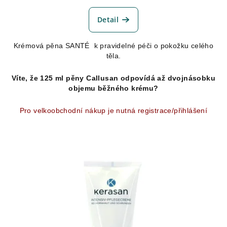
hodnocení
produktu
Detail
je
5,0
Krémová pěna SANTÉ k pravidelné péči o pokožku celého
z
těla.
5
hvězdiček.
Víte, že 125 ml pěny Callusan odpovídá až dvojnásobku
objemu běžného krému?
Pro velkoobchodní nákup je nutná registrace/přihlášení