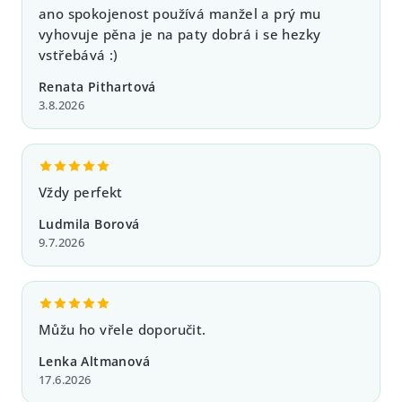
ano spokojenost používá manžel a prý mu
r
vyhovuje pěna je na paty dobrá i se hezky
v
vstřebává :)
k
y
Renata Pithartová
v
3.8.2026
ý
p
i
s
Vždy perfekt
u
Ludmila Borová
9.7.2026
Můžu ho vřele doporučit.
Lenka Altmanová
17.6.2026