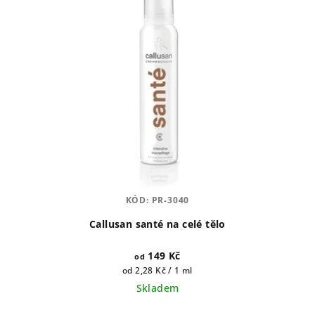
KÓD:
PR-3040
Callusan santé na celé tělo
149 Kč
od
Měrná
od 2,28 Kč / 1 ml
cena:
Skladem
Průměrné