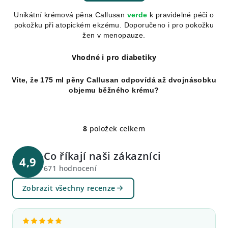
Unikátní krémová pěna Callusan
verde
k pravidelné péči o
pokožku při atopickém ekzému. Doporučeno i pro pokožku
žen v menopauze.
Vhodné i pro diabetiky
Víte, že 175 ml pěny Callusan odpovídá až dvojnásobku
objemu běžného krému?
8
položek celkem
O
v
Co říkají naši zákazníci
l
4,9
á
671 hodnocení
d
Zobrazit všechny recenze
a
c
í
p