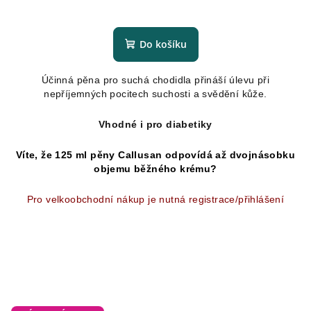
Průměrné
hodnocení
produktu
Do košíku
je
5,0
Účinná pěna pro suchá chodidla přináší úlevu při
z
nepříjemných pocitech suchosti a svědění kůže.
5
hvězdiček.
Vhodné i pro diabetiky
Víte, že 125 ml pěny Callusan odpovídá až dvojnásobku
objemu běžného krému?
Pro velkoobchodní nákup je nutná registrace/přihlášení