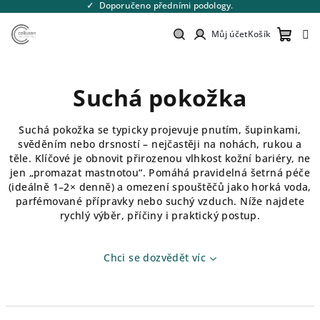
Přejít
Doporučeno předními podology.
na
obsah
Můj účet
Košík
Nákupn
Hledat
Přihlášení
Suchá pokožka
košík
Suchá pokožka se typicky projevuje pnutím, šupinkami,
svěděním nebo drsností – nejčastěji na nohách, rukou a
těle. Klíčové je obnovit přirozenou vlhkost kožní bariéry, ne
jen „promazat mastnotou“. Pomáhá pravidelná šetrná péče
(ideálně 1–2× denně) a omezení spouštěčů jako horká voda,
parfémované přípravky nebo suchý vzduch. Níže najdete
rychlý výběr, příčiny i praktický postup.
Chci se dozvědět víc