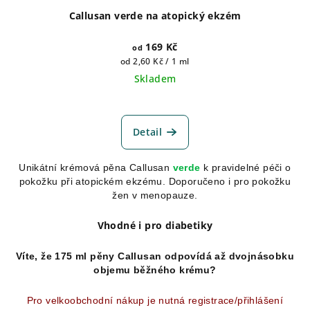
Callusan verde na atopický ekzém
169 Kč
od
Měrná
od 2,60 Kč / 1 ml
cena:
Skladem
Průměrné
hodnocení
produktu
Detail
je
5,0
Unikátní krémová pěna Callusan
verde
k pravidelné péči o
z
pokožku při atopickém ekzému. Doporučeno i pro pokožku
5
žen v menopauze.
hvězdiček.
Vhodné i pro diabetiky
Víte, že 175 ml pěny Callusan odpovídá až dvojnásobku
objemu běžného krému?
Pro velkoobchodní nákup je nutná registrace/přihlášení