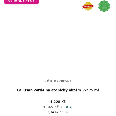
VÝHODNÁ CENA
KÓD:
PR-3874-3
Callusan verde na atopický ekzém 3x175 ml
1 228 Kč
1 365 Kč
(–10 %)
Měrná
2,34 Kč / 1 ml