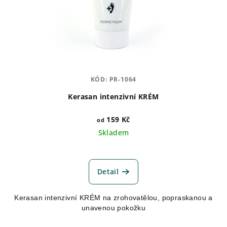
KÓD:
PR-1064
Kerasan intenzivní KRÉM
159 Kč
od
Skladem
Průměrné
hodnocení
produktu
Detail
je
5,0
Kerasan intenzivní KRÉM na zrohovatělou, popraskanou a
z
unavenou pokožku
5
hvězdiček.