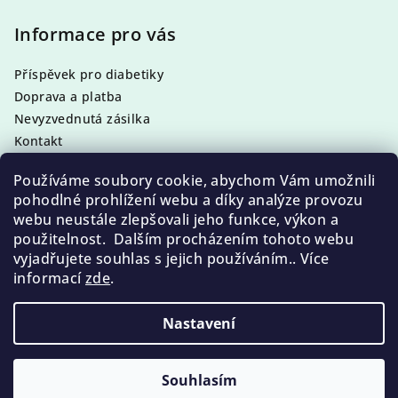
á
p
Informace pro vás
a
Příspěvek pro diabetiky
t
Doprava a platba
í
Nevyzvednutá zásilka
Kontakt
Obchodní podmínky
Používáme soubory cookie, abychom Vám umožnili
Podmínky ochrany osobních údajů
pohodlné prohlížení webu a díky analýze provozu
webu neustále zlepšovali jeho funkce, výkon a
použitelnost. Dalším procházením tohoto webu
vyjadřujete souhlas s jejich používáním.. Více
Facebook
informací
zde
.
Nastavení
Copyright 2026
Pedikura, Manikura a kosmetika
Callusan
. Všechna práva vyhrazena.
Souhlasím