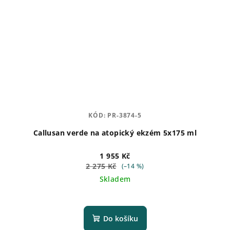
KÓD:
PR-3874-5
Callusan verde na atopický ekzém 5x175 ml
1 955 Kč
2 275 Kč
(–14 %)
Skladem
Do košíku