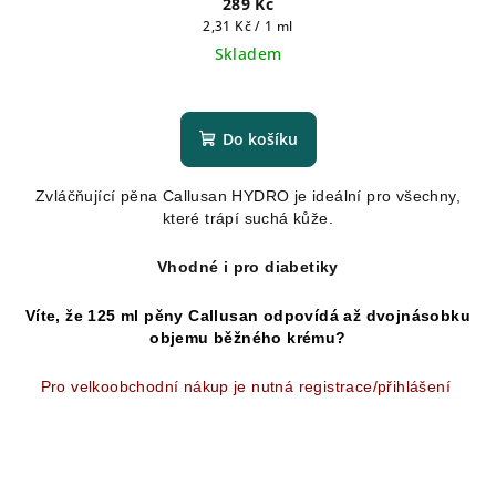
289 Kč
Měrná
2,31 Kč / 1 ml
cena:
Skladem
Průměrné
hodnocení
produktu
Do košíku
je
5,0
Zvláčňující pěna Callusan HYDRO je ideální pro všechny,
z
které trápí suchá kůže.
5
hvězdiček.
Vhodné i pro diabetiky
Víte, že 125 ml pěny Callusan odpovídá až dvojnásobku
objemu běžného krému?
Pro velkoobchodní nákup je nutná registrace/přihlášení