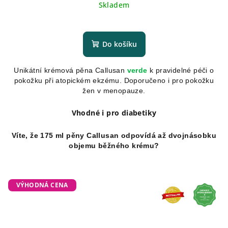
cena:
Skladem
Průměrné
hodnocení
produktu
Do košíku
je
5,0
Unikátní krémová pěna Callusan
verde
k pravidelné péči o
z
pokožku při atopickém ekzému. Doporučeno i pro pokožku
5
žen v menopauze.
hvězdiček.
Vhodné i pro diabetiky
Víte, že 175 ml pěny Callusan odpovídá až dvojnásobku
objemu běžného krému?
VÝHODNÁ CENA