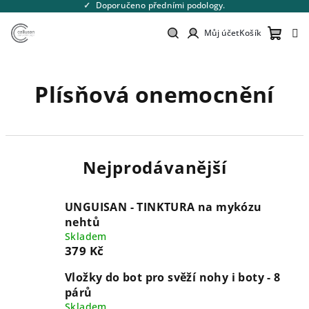
Přejít
Doporučeno předními podology.
na
obsah
Můj účet
Košík
Nákupn
Hledat
Přihlášení
Plísňová onemocnění
košík
Nejprodávanější
UNGUISAN - TINKTURA na mykózu
nehtů
Skladem
379 Kč
Vložky do bot pro svěží nohy i boty - 8
párů
Skladem