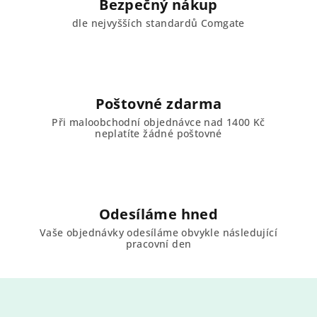
Bezpečný nákup
dle nejvyšších standardů Comgate
Poštovné zdarma
Při maloobchodní objednávce nad 1400 Kč
neplatíte žádné poštovné
Odesíláme hned
Vaše objednávky odesíláme obvykle následující
pracovní den
Z
á