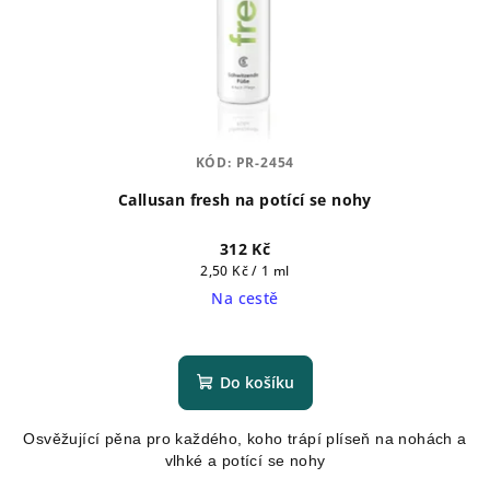
KÓD:
PR-2454
Callusan fresh na potící se nohy
312 Kč
Měrná
2,50 Kč / 1 ml
cena:
Na cestě
Průměrné
hodnocení
produktu
Do košíku
je
5,0
Osvěžující pěna pro každého, koho trápí plíseň na nohách a
z
vlhké a potící se nohy
5
hvězdiček.