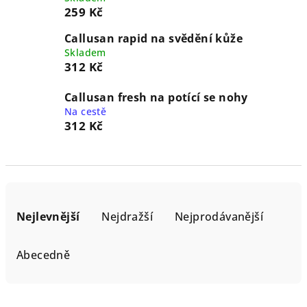
259 Kč
Callusan rapid na svědění kůže
Skladem
312 Kč
Callusan fresh na potící se nohy
Na cestě
312 Kč
Ř
a
Nejlevnější
Nejdražší
Nejprodávanější
z
e
Abecedně
n
í
V