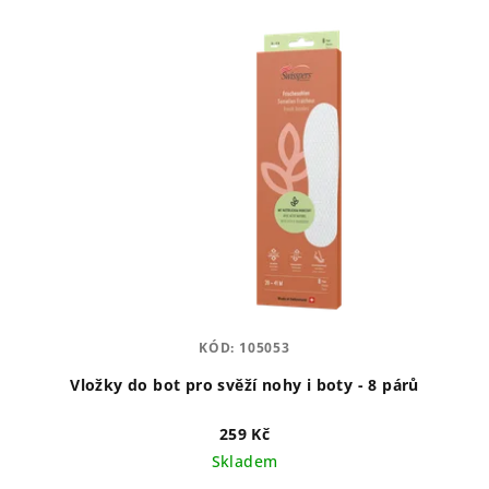
p
ý
r
p
o
i
d
s
u
p
k
r
t
o
ů
d
u
k
t
KÓD:
105053
ů
Vložky do bot pro svěží nohy i boty - 8 párů
259 Kč
Skladem