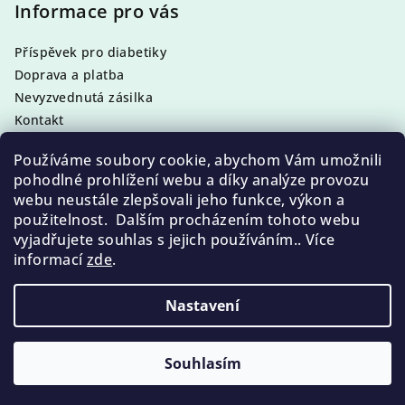
p
Informace pro vás
a
Příspěvek pro diabetiky
t
Doprava a platba
í
Nevyzvednutá zásilka
Kontakt
Obchodní podmínky
Používáme soubory cookie, abychom Vám umožnili
Podmínky ochrany osobních údajů
pohodlné prohlížení webu a díky analýze provozu
webu neustále zlepšovali jeho funkce, výkon a
použitelnost. Dalším procházením tohoto webu
vyjadřujete souhlas s jejich používáním.. Více
Facebook
informací
zde
.
Nastavení
Copyright 2026
Pedikura, Manikura a kosmetika
Callusan
. Všechna práva vyhrazena.
Souhlasím
Vytvořil Shoptet