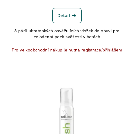
Průměrné
hodnocení
produktu
Detail
je
4,5
8 párů ultratenkých osvěžujících vložek do obuvi pro
z
celodenní pocit svěžesti v botách
5
hvězdiček.
Pro velkoobchodní nákup je nutná registrace/přihlášení