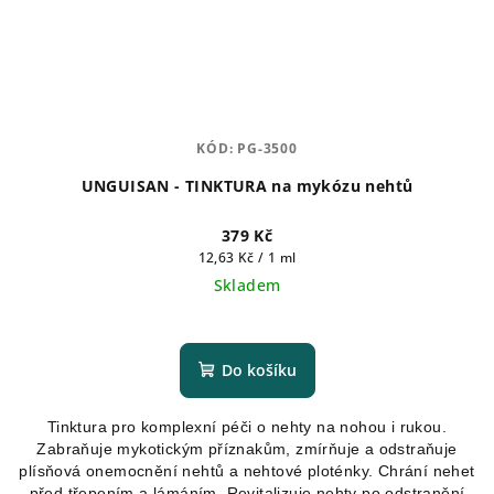
KÓD:
PG-3500
UNGUISAN - TINKTURA na mykózu nehtů
379 Kč
Měrná
12,63 Kč / 1 ml
cena:
Skladem
Průměrné
hodnocení
produktu
Do košíku
je
4,8
Tinktura pro komplexní péči o nehty na nohou i rukou.
z
Zabraňuje mykotickým příznakům, zmírňuje a odstraňuje
5
plísňová onemocnění nehtů a nehtové ploténky. Chrání nehet
hvězdiček.
před třepením a lámáním. Revitalizuje nehty po odstranění