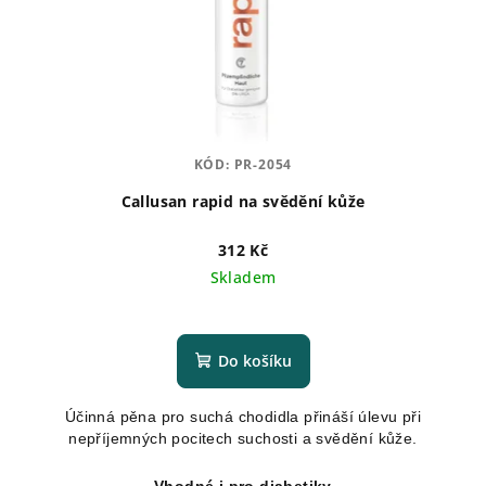
KÓD:
PR-2054
Callusan rapid na svědění kůže
312 Kč
Skladem
Průměrné
hodnocení
produktu
Do košíku
je
5,0
Účinná pěna pro suchá chodidla přináší úlevu při
z
nepříjemných pocitech suchosti a svědění kůže.
5
hvězdiček.