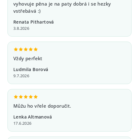
vyhovuje pěna je na paty dobrá i se hezky
v
vstřebává :)
k
y
Renata Pithartová
v
3.8.2026
ý
p
i
s
Vždy perfekt
u
Ludmila Borová
9.7.2026
Můžu ho vřele doporučit.
Lenka Altmanová
17.6.2026