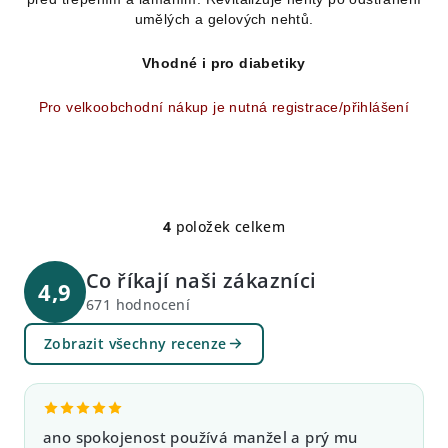
umělých a gelových nehtů.
Vhodné i pro diabetiky
Pro velkoobchodní nákup je nutná registrace/přihlášení
4
položek celkem
O
v
Co říkají naši zákazníci
l
4,9
á
671 hodnocení
d
Zobrazit všechny recenze
a
c
í
p
ano spokojenost používá manžel a prý mu
r