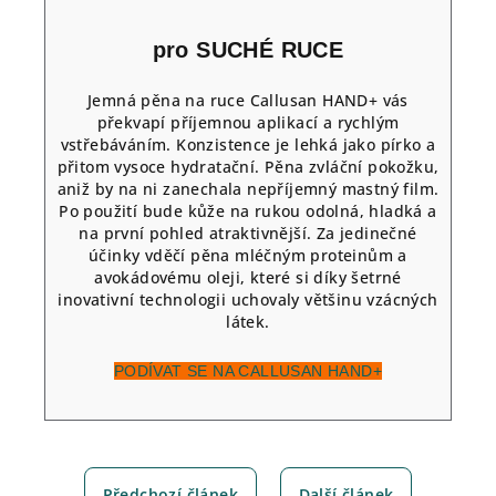
pro SUCHÉ RUCE
Jemná pěna na ruce Callusan HAND+ vás
překvapí příjemnou aplikací a rychlým
vstřebáváním. Konzistence je lehká jako pírko a
přitom vysoce hydratační. Pěna zvláční pokožku,
aniž by na ni zanechala nepříjemný mastný film.
Po použití bude kůže na rukou odolná, hladká a
na první pohled atraktivnější. Za jedinečné
účinky vděčí pěna mléčným proteinům a
avokádovému oleji, které si díky šetrné
inovativní technologii uchovaly většinu vzácných
látek.
PODÍVAT SE NA CALLUSAN HAND+
Předchozí článek
Další článek