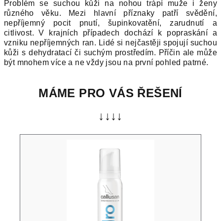
Problém se suchou kůži na nohou trápí muže i ženy
různého věku. Mezi hlavní příznaky patří svědění,
nepříjemný pocit pnutí, šupinkovatění, zarudnutí a
citlivost. V krajních případech dochází k popraskání a
vzniku nepříjemných ran. Lidé si nejčastěji spojují suchou
kůži s dehydratací či suchým prostředím. Příčin ale může
být mnohem více a ne vždy jsou na první pohled patrné.
MÁME PRO VÁS ŘEŠENÍ
↓↓↓↓