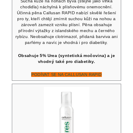
Suchá kůže na nohách bývá (stejně jako vlhká
chodidla) náchylná k plísňovému onemocnění.
Účinná pěna Callusan RAPID nabízí skvělé řešení
pro ty, kteří chtějí zmírnit suchou kůži na nohou a
zároveň zamezit vzniku plísní. Pěna obsahuje
přírodní výtažky z islandského mechu a černého
rybízu. Neobsahuje clotrimazol, přidaná barviva ani
parfémy a navíc je vhodná i pro diabetiky.
Obsahuje 5% Urea (syntetická močovina) a je
vhodný také pro diabetiky.
PODÍVAT SE NA CALLUSAN RAPID