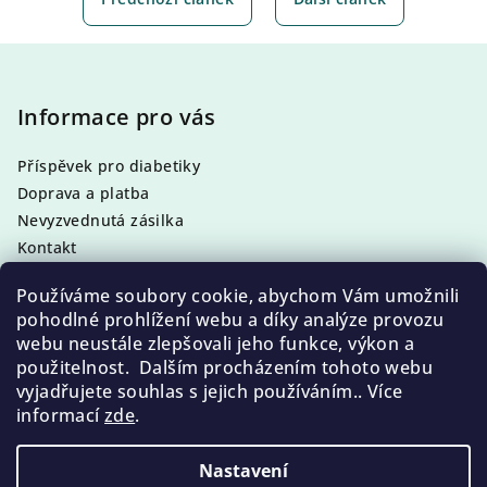
Z
á
p
Informace pro vás
a
Příspěvek pro diabetiky
t
Doprava a platba
í
Nevyzvednutá zásilka
Kontakt
Obchodní podmínky
Používáme soubory cookie, abychom Vám umožnili
Podmínky ochrany osobních údajů
pohodlné prohlížení webu a díky analýze provozu
webu neustále zlepšovali jeho funkce, výkon a
použitelnost. Dalším procházením tohoto webu
vyjadřujete souhlas s jejich používáním.. Více
Facebook
informací
zde
.
Nastavení