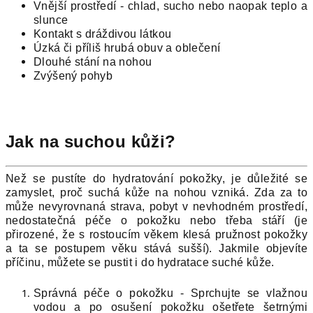
Vnější prostředí - chlad, sucho nebo naopak teplo a
slunce
Kontakt s dráždivou látkou
Úzká či příliš hrubá obuv a oblečení
Dlouhé stání na nohou
Zvýšený pohyb
Jak na suchou kůži?
Než se pustíte do hydratování pokožky, je důležité se
zamyslet, proč suchá kůže na nohou vzniká. Zda za to
může nevyrovnaná strava, pobyt v nevhodném prostředí,
nedostatečná péče o pokožku nebo třeba stáří (je
přirozené, že s rostoucím věkem klesá pružnost pokožky
a ta se postupem věku stává sušší). Jakmile objevíte
příčinu, můžete se pustit i do hydratace suché kůže.
Správná péče o pokožku - Sprchujte se vlažnou
vodou a po osušení pokožku ošetřete šetrnými