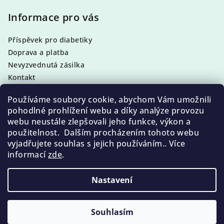
á
p
Informace pro vás
a
Příspěvek pro diabetiky
t
Doprava a platba
í
Nevyzvednutá zásilka
Kontakt
Obchodní podmínky
Používáme soubory cookie, abychom Vám umožnili
Podmínky ochrany osobních údajů
pohodlné prohlížení webu a díky analýze provozu
webu neustále zlepšovali jeho funkce, výkon a
použitelnost. Dalším procházením tohoto webu
vyjadřujete souhlas s jejich používáním.. Více
Facebook
informací
zde
.
Nastavení
Copyright 2026
Pedikura, Manikura a kosmetika
Callusan
. Všechna práva vyhrazena.
Souhlasím
Vytvořil Shoptet