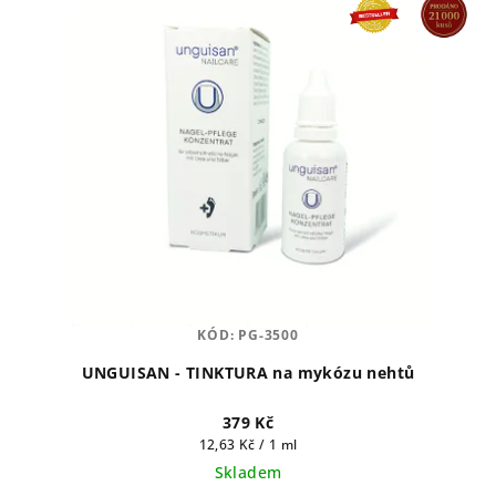
ý
r
p
o
i
d
s
u
p
k
r
t
o
ů
d
u
k
t
KÓD:
PG-3500
ů
UNGUISAN - TINKTURA na mykózu nehtů
379 Kč
Měrná
12,63 Kč / 1 ml
cena:
Skladem