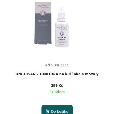
KÓD:
PG-3800
UNGUISAN - TINKTURA na kuří oka a mozoly
399 Kč
Skladem
Průměrné
hodnocení
produktu
Do košíku