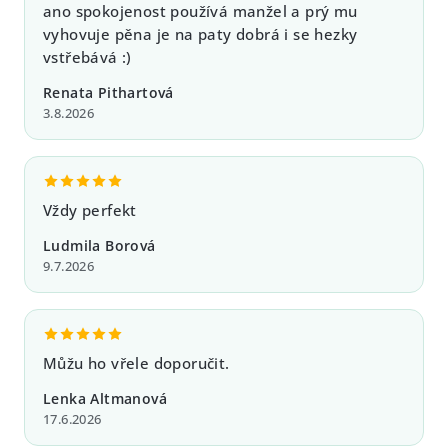
ano spokojenost používá manžel a prý mu
r
vyhovuje pěna je na paty dobrá i se hezky
v
vstřebává :)
k
y
Renata Pithartová
v
3.8.2026
ý
p
i
s
Vždy perfekt
u
Ludmila Borová
9.7.2026
Můžu ho vřele doporučit.
Lenka Altmanová
17.6.2026