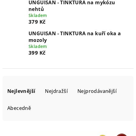
UNGUISAN - TINKTURA na mykózu
nehtů
Skladem
379 Kč
UNGUISAN - TINKTURA na kuří oka a
mozoly
Skladem
399 Kč
Ř
a
Nejlevnější
Nejdražší
Nejprodávanější
z
e
Abecedně
n
í
V
p