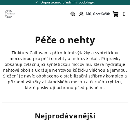
Přejít
Doporučeno předními podology.
na
obsah
Můj účet
Košík
Nákupn
Hledat
Přihlášení
Péče o nehty
košík
Tinktury Callusan s přírodními výtažky a syntetickou
močovinou pro péči o nehty a nehtové okolí. Přípravky
obsahují zvláčňující syntetickou močovinu, která hydratuje
nehtové okolí a udržuje nehtovou kůžičku vláčnou a jemnou.
Složení je navíc obohaceno o stabilizační stříbrný komplex a
přírodní výtažky z islandského mechu a černého rybízu,
které poskytují ochranu před plísněmi.
Nejprodávanější