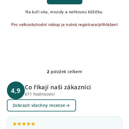
je
5,0
Na kuří oka, mozoly a nehtovou kůžičku.
z
5
hvězdiček.
Pro velkoobchodní nákup je nutná registrace/přihlášení
2
položek celkem
O
v
Co říkají naši zákazníci
l
4,9
á
671 hodnocení
d
Zobrazit všechny recenze
a
c
í
p