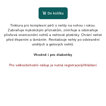
Průměrné
hodnocení
produktu
Do košíku
je
4,8
Tinktura pro komplexní péči o nehty na nohou i rukou.
z
Zabraňuje mykotickým příznakům, zmírňuje a odstraňuje
5
plísňová onemocnění nehtů a nehtové ploténky. Chrání nehet
hvězdiček.
před třepením a lámáním. Revitalizuje nehty po odstranění
umělých a gelových nehtů.
Vhodné i pro diabetiky
Pro velkoobchodní nákup je nutná registrace/přihlášení