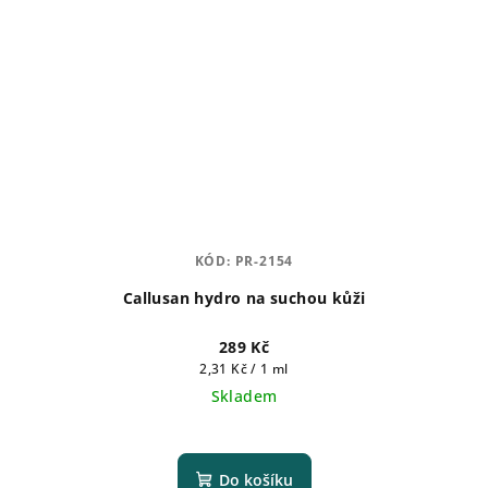
KÓD:
PR-2154
Callusan hydro na suchou kůži
289 Kč
Měrná
2,31 Kč / 1 ml
cena:
Skladem
Průměrné
hodnocení
produktu
Do košíku