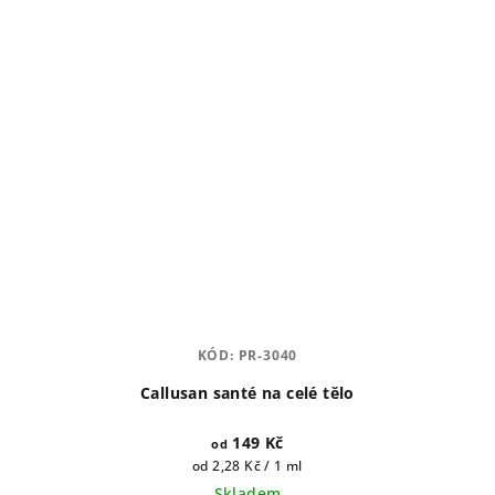
KÓD:
PR-3040
Callusan santé na celé tělo
149 Kč
od
Měrná
od 2,28 Kč / 1 ml
cena:
Skladem