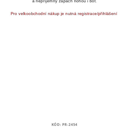
a nepříjemný zápach nohou i bot.
Pro velkoobchodní nákup je nutná registrace/přihlášení
KÓD:
PR-2454