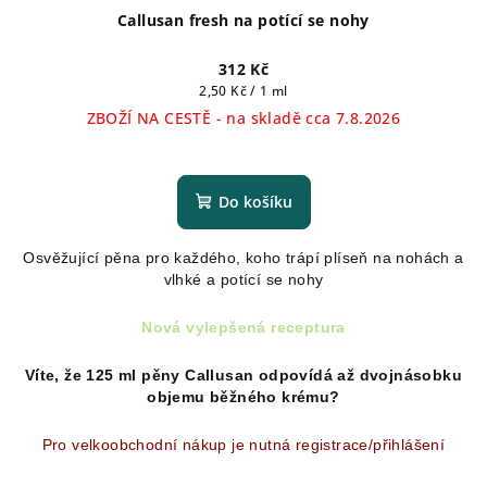
Callusan fresh na potící se nohy
312 Kč
Měrná
2,50 Kč / 1 ml
cena:
ZBOŽÍ NA CESTĚ - na skladě cca 7.8.2026
Průměrné
hodnocení
produktu
Do košíku
je
5,0
Osvěžující pěna pro každého, koho trápí plíseň na nohách a
z
vlhké a potící se nohy
5
hvězdiček.
Nová vylepšená receptura
Víte, že 125 ml pěny Callusan odpovídá až dvojnásobku
objemu běžného krému?
Pro velkoobchodní nákup je nutná registrace/přihlášení