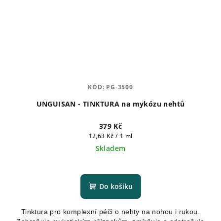
KÓD:
PG-3500
UNGUISAN - TINKTURA na mykózu nehtů
379 Kč
Měrná
12,63 Kč / 1 ml
cena:
Skladem
Průměrné
hodnocení
produktu
Do košíku
je
4,8
Tinktura pro komplexní péči o nehty na nohou i rukou.
z