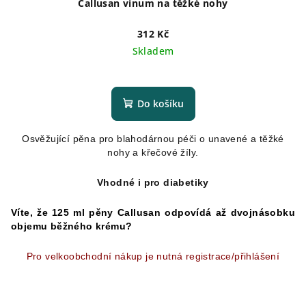
Callusan vinum na těžké nohy
312 Kč
Skladem
Průměrné
hodnocení
produktu
Do košíku
je
4,8
Osvěžující pěna pro blahodárnou péči o unavené a těžké
z
nohy a křečové žíly.
5
hvězdiček.
Vhodné i pro diabetiky
Víte, že 125 ml pěny Callusan odpovídá až dvojnásobku
objemu běžného krému?
Pro velkoobchodní nákup je nutná registrace/přihlášení