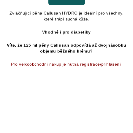
je
5,0
Zvláčňující pěna Callusan HYDRO je ideální pro všechny,
z
které trápí suchá kůže.
5
hvězdiček.
Vhodné i pro diabetiky
Víte, že 125 ml pěny Callusan odpovídá až dvojnásobku
objemu běžného krému?
Pro velkoobchodní nákup je nutná registrace/přihlášení