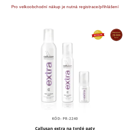
5
hvězdiček.
Pro velkoobchodní nákup je nutná registrace/přihlášení
KÓD:
PR-2240
Callusan extra na tvrdé paty