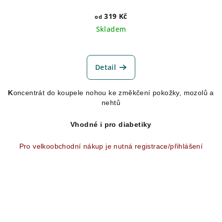
319 Kč
od
Skladem
Detail
K
oncentrát do koupele nohou ke změkčení pokožky, mozolů a
nehtů
Vhodné i pro diabetiky
Pro velkoobchodní nákup je nutná registrace/přihlášení