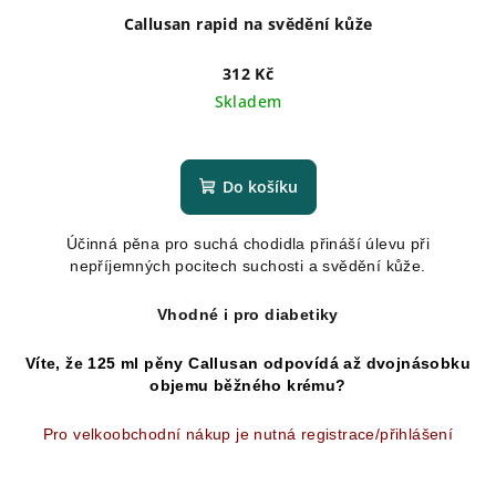
Callusan rapid na svědění kůže
312 Kč
Skladem
Průměrné
hodnocení
produktu
Do košíku
je
5,0
Účinná pěna pro suchá chodidla přináší úlevu při
z
nepříjemných pocitech suchosti a svědění kůže.
5
hvězdiček.
Vhodné i pro diabetiky
Víte, že 125 ml pěny Callusan odpovídá až dvojnásobku
objemu běžného krému?
Pro velkoobchodní nákup je nutná registrace/přihlášení