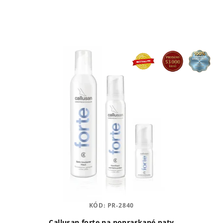
KÓD:
PR-2840
Callusan forte na popraskané paty