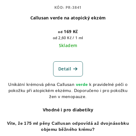
KÓD:
PR-3841
Callusan verde na atopický ekzém
169 Kč
od
Měrná
od 2,60 Kč / 1 ml
cena:
Skladem
Průměrné
hodnocení
produktu
Detail
je
5,0
Unikátní krémová pěna Callusan
verde
k pravidelné péči o
z
pokožku při atopickém ekzému. Doporučeno i pro pokožku
5
žen v menopauze.
hvězdiček.
Vhodné i pro diabetiky
Víte, že 175 ml pěny Callusan odpovídá až dvojnásobku
objemu běžného krému?