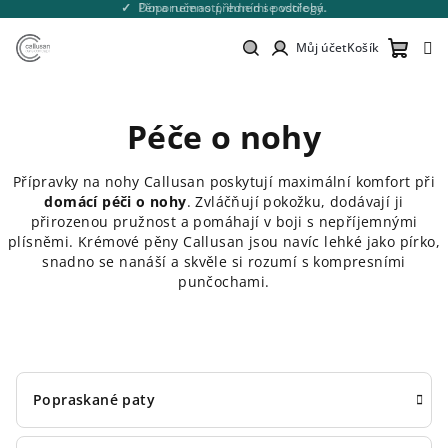
Přejít
Pěna nemastí, ihned se vstřebá.
na
obsah
Můj účet
Košík
Nákupn
Hledat
Přihlášení
Péče o nohy
košík
Přípravky na nohy Callusan poskytují maximální komfort při
domácí péči o nohy
. Zvláčňují pokožku, dodávají ji
přirozenou pružnost a pomáhají v boji s nepříjemnými
plísněmi. Krémové pěny Callusan jsou navíc lehké jako pírko,
snadno se nanáší a skvěle si rozumí s kompresními
punčochami.
Popraskané paty