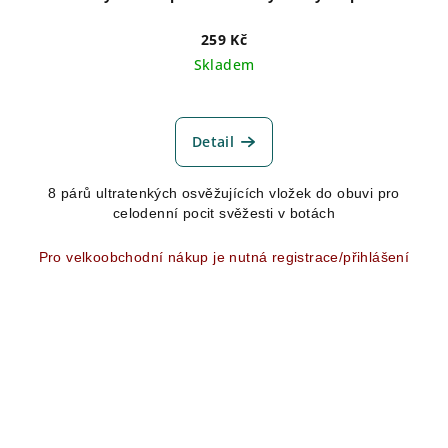
259 Kč
Skladem
Průměrné
hodnocení
produktu
Detail
je
4,5
8 párů ultratenkých osvěžujících vložek do obuvi pro
z
celodenní pocit svěžesti v botách
5
hvězdiček.
Pro velkoobchodní nákup je nutná registrace/přihlášení