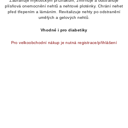
Zabraňuje mykotickým příznakům, zmírňuje a odstraňuje
5
plísňová onemocnění nehtů a nehtové ploténky. Chrání nehet
hvězdiček.
před třepením a lámáním. Revitalizuje nehty po odstranění
umělých a gelových nehtů.
Vhodné i pro diabetiky
Pro velkoobchodní nákup je nutná registrace/přihlášení