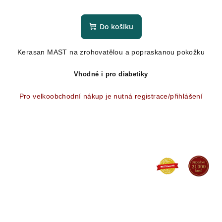
Průměrné
hodnocení
produktu
Do košíku
je
5,0
Kerasan MAST na zrohovatělou a popraskanou pokožku
z
5
hvězdiček.
Vhodné i pro diabetiky
Pro velkoobchodní nákup je nutná registrace/přihlášení