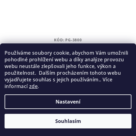
KÓD:
PG-3800
UNGUISAN - TINKTURA na kuří oka a mozoly
Používáme soubory cookie, abychom Vám umožnili
pohodlné prohlížení webu a díky analýze provozu
399 Kč
webu neustále zlepšovali jeho funkce, výkon a
Skladem
použitelnost. Dalším procházením tohoto webu
vyjadřujete souhlas s jejich používáním.. Více
Průměrné
informací
zde
.
hodnocení
produktu
Do košíku
je
Nastavení
5,0
Na kuří oka, mozoly a nehtovou kůžičku.
z
5
Souhlasím
hvězdiček.
Pro velkoobchodní nákup je nutná registrace/přihlášení