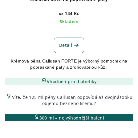
144 Kč
od
Skladem
Průměrné
hodnocení
produktu
Detail
je
4,9
Krémová pěna Callusan FORTE je výborný pomocník na
z
popraskané paty a zrohovatělou kůži.
5
hvězdiček.
Vhodné i pro diabetiky
Víte, že 125 ml pěny Callusan odpovídá až dvojnásobku
objemu běžného krému?
300 ml – nejvýhodnější balení