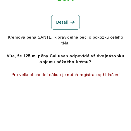
Průměrné
hodnocení
produktu
Detail
je
5,0
Krémová pěna SANTÉ k pravidelné péči o pokožku celého
z
těla.
5
hvězdiček.
Víte, že 125 ml pěny Callusan odpovídá až dvojnásobku
objemu běžného krému?
Pro velkoobchodní nákup je nutná registrace/přihlášení