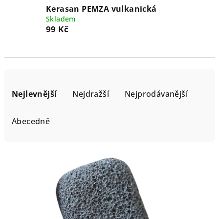
Kerasan PEMZA vulkanická
Skladem
99 Kč
Ř
a
Nejlevnější
Nejdražší
Nejprodávanější
z
e
Abecedně
n
í
V
p
ý
r
p
o
i
d
s
u