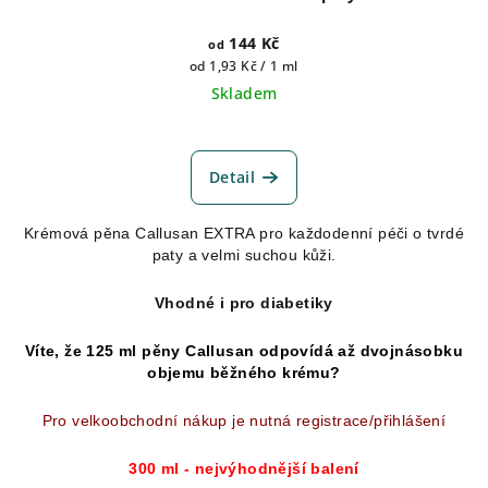
144 Kč
od
Měrná
od 1,93 Kč / 1 ml
cena:
Skladem
Průměrné
hodnocení
produktu
Detail
je
5,0
Krémová pěna Callusan EXTRA pro každodenní péči o tvrdé
z
paty a velmi suchou kůži.
5
hvězdiček.
Vhodné i pro diabetiky
Víte, že 125 ml pěny Callusan odpovídá až dvojnásobku
objemu běžného krému?
Pro velkoobchodní nákup je nutná registrace/přihlášení
300 ml - nejvýhodnější balení