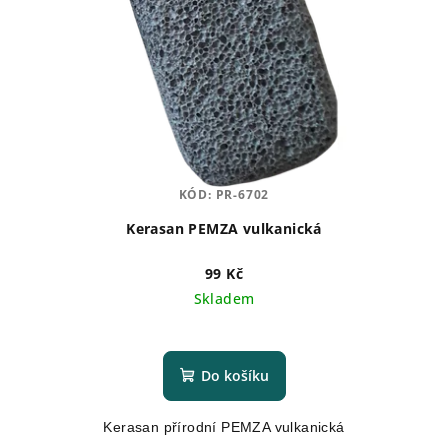
p
k
r
t
o
ů
d
u
k
t
KÓD:
PR-6702
ů
Kerasan PEMZA vulkanická
99 Kč
Skladem
Průměrné
hodnocení
produktu
Do košíku
je
5,0
Kerasan přírodní PEMZA vulkanická
z