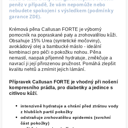
peněz v případě, že vám nepomůže nebo
nebudete spokojeni s výsledkem (podmínky
garance
ZDE
).
Krémová pěna Callusan FORTE je výborný
pomocník na popraskané paty a zrohovatělou kůži.
Obsahuje 15% Urea (syntetické močoviny),
avokádový olej a bambucké máslo - ideální
kombinaci pro péči o pokožku nohou. Pěna
nemastí, naopak příjemně hydratuje, změkčuje a
navrací ji její přirozenou pružnost. Pomáhá zlepšit
kvalitu nehtů a zmírnit jejich lámání.
Přípravek Callusan FORTE je vhodný při nošení
kompresního prádla, pro diabetiky a jedince s
citlivou kůží.
intenzivně hydratuje a chrání před ztrátou vody
z hlubších partií pokožky
odstraňuje zrohovatělou epidermis (svrchní
část pokožky)