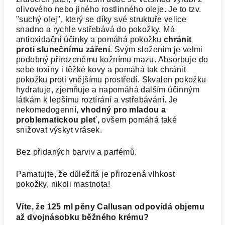
olivového nebo jiného rostlinného oleje. Je to tzv.
"suchý olej", který se díky své struktuře velice
snadno a rychle vstřebává do pokožky. Má
antioxidační účinky a pomáhá pokožku
chránit
proti slunečnímu záření
. Svým složením je velmi
podobný přirozenému kožnímu mazu. Absorbuje do
sebe toxiny i těžké kovy a pomáhá tak chránit
pokožku proti vnějšímu prostředí. Skvalen pokožku
hydratuje, zjemňuje a napomáhá dalším účinným
látkám k lepšímu roztírání a vstřebávání. Je
nekomedogenní,
vhodný pro mladou a
problematickou pleť,
ovšem pomáhá také
snižovat výskyt vrásek.
Bez přidaných barviv a parfémů.
Pamatujte, že důležitá je přirozená vlhkost
pokožky, nikoli mastnota!
Víte, že 125 ml pěny Callusan odpovídá objemu
až dvojnásobku běžného krému?