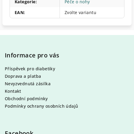
Kategorie
:
Péče o nohy
EAN
:
Zvolte variantu
Z
á
p
Informace pro vás
a
Příspěvek pro diabetiky
t
Doprava a platba
í
Nevyzvednutá zásilka
Kontakt
Obchodní podmínky
Podmínky ochrany osobních údajů
Facebook