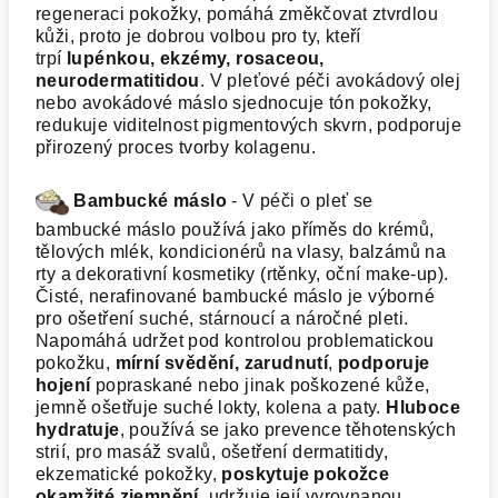
regeneraci pokožky, pomáhá změkčovat ztvrdlou
kůži, proto je dobrou volbou pro ty, kteří
trpí
lupénkou, ekzémy, rosaceou,
neurodermatitidou
. V pleťové péči avokádový olej
nebo avokádové máslo sjednocuje tón pokožky,
redukuje viditelnost pigmentových skvrn, podporuje
přirozený proces tvorby kolagenu.
Bambucké máslo
- V péči o pleť se
bambucké máslo používá jako příměs do krémů,
tělových mlék, kondicionérů na vlasy, balzámů na
rty a dekorativní kosmetiky (rtěnky, oční make-up).
Čisté, nerafinované bambucké máslo je výborné
pro ošetření suché, stárnoucí a náročné pleti.
Napomáhá udržet pod kontrolou problematickou
pokožku,
mírní svědění, zarudnutí
,
podporuje
hojení
popraskané nebo jinak poškozené kůže,
jemně ošetřuje suché lokty, kolena a paty.
Hluboce
hydratuje
, používá se jako prevence těhotenských
strií, pro masáž svalů, ošetření dermatitidy,
ekzematické pokožky,
poskytuje pokožce
okamžité zjemnění
, udržuje její vyrovnanou