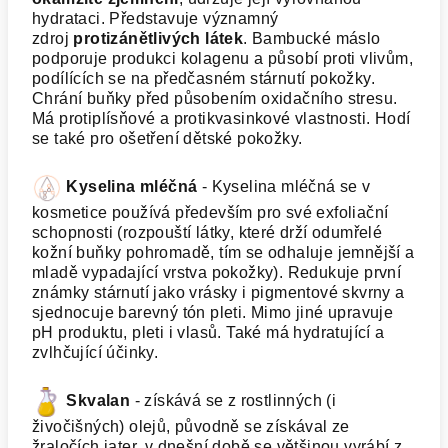
hydrataci. Představuje významný
zdroj
protizánětlivých látek
. Bambucké máslo
podporuje produkci kolagenu a působí proti vlivům,
podílících se na předčasném stárnutí pokožky.
Chrání buňky před působením oxidačního stresu.
Má protiplísňové a protikvasinkové vlastnosti. Hodí
se také pro ošetření dětské pokožky.
Kyselina mléčná
- Kyselina mléčná se v
kosmetice používá především pro své exfoliační
schopnosti (rozpouští látky, které drží odumřelé
kožní buňky pohromadě, tím se odhaluje jemnější a
mladě vypadající vrstva pokožky). Redukuje první
známky stárnutí jako vrásky i pigmentové skvrny a
sjednocuje barevný tón pleti. Mimo jiné upravuje
pH produktu, pleti i vlasů. Také má hydratující a
zvlhčující účinky.
Skvalan
- získává se z rostlinných (i
živočišných) olejů, původně se získával ze
žraločích jater, v dnešní době se většinou vyrábí z