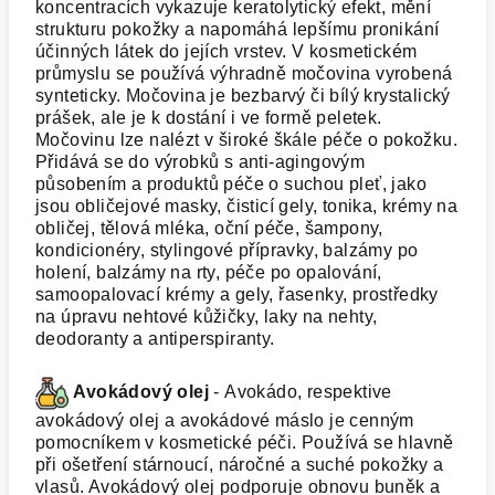
koncentracích vykazuje keratolytický efekt, mění
strukturu pokožky a napomáhá lepšímu pronikání
účinných látek do jejích vrstev. V kosmetickém
průmyslu se používá výhradně močovina vyrobená
synteticky. Močovina je bezbarvý či bílý krystalický
prášek, ale je k dostání i ve formě peletek.
Močovinu lze nalézt v široké škále péče o pokožku.
Přidává se do výrobků s anti-agingovým
působením a produktů péče o suchou pleť, jako
jsou obličejové masky, čisticí gely, tonika, krémy na
obličej, tělová mléka, oční péče, šampony,
kondicionéry, stylingové přípravky, balzámy po
holení, balzámy na rty, péče po opalování,
samoopalovací krémy a gely, řasenky, prostředky
na úpravu nehtové kůžičky, laky na nehty,
deodoranty a antiperspiranty.
Avokádový olej
- Avokádo, respektive
avokádový olej a avokádové máslo je cenným
pomocníkem v kosmetické péči. Používá se hlavně
při ošetření stárnoucí, náročné a suché pokožky a
vlasů. Avokádový olej podporuje obnovu buněk a