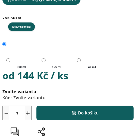
VARIANTA:
Nejvýhodnější
300 ml
125 ml
40 ml
od
144 Kč
/ ks
Měrná
Zvolte variantu
cena:
Kód:
Zvolte variantu
−
+
Do košíku