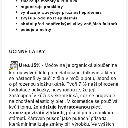
změkčuje mozoly a kuří oka
regeneruje praskliny
vyhlazuje a zvyšuje pružnost epidermis
zvyšuje odolnost epidermis
chrání před nepříznivými vlivy vnějších faktorů
pečuje o nehty
ÚČINNÉ LÁTKY:
Urea 15%
- Močovina je organická sloučenina,
kterou vytvoří tělo po metabolizaci bílkovin a která
se následně vyloučí z těla v moči a potu. Jedná se
o přirozenou složku tkáně. Tvoří 7 % naší přirozené
hydratace pokožky, nevýhodou je, že její
zastoupení v kůži s věkem klesá, což se projevuje
na zhoršení elasticity pleti. V kosmetice se používá
kvůli tomu, že
udržuje hydratovanou pleť,
zamezuje ztrátě vlhkosti
, působí proti známkám
stárnutí. Zároveň působí jako pufrační přísada,
která minimalizuje změny pH výrobku. Ve vyšších