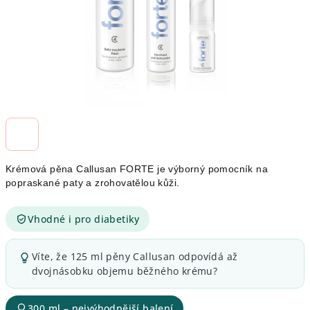
Krémová pěna Callusan FORTE je výborný pomocník na
popraskané paty a zrohovatělou kůži.
Vhodné i pro diabetiky
Víte, že 125 ml pěny Callusan odpovídá až
dvojnásobku objemu běžného krému?
300 ml – nejvýhodnější balení