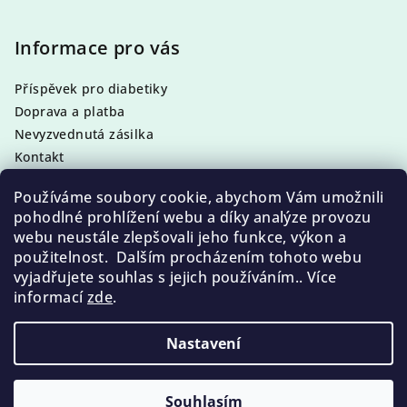
á
p
Informace pro vás
a
Příspěvek pro diabetiky
t
Doprava a platba
í
Nevyzvednutá zásilka
Kontakt
Obchodní podmínky
Používáme soubory cookie, abychom Vám umožnili
Podmínky ochrany osobních údajů
pohodlné prohlížení webu a díky analýze provozu
webu neustále zlepšovali jeho funkce, výkon a
použitelnost. Dalším procházením tohoto webu
vyjadřujete souhlas s jejich používáním.. Více
Facebook
informací
zde
.
Nastavení
Copyright 2026
Pedikura, Manikura a kosmetika
Callusan
. Všechna práva vyhrazena.
Souhlasím